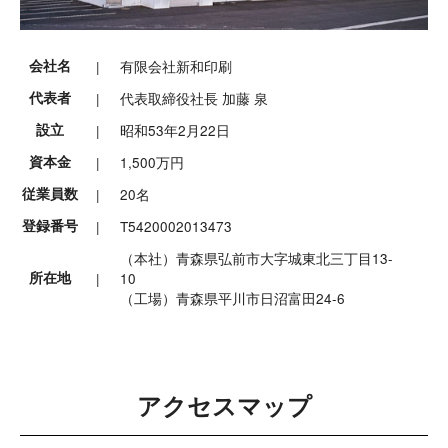
会社名
有限会社新和印刷
代表者
代表取締役社⻑ 加藤 泉
設⽴
昭和53年2⽉22⽇
資本⾦
1,500万円
従業員数
20名
登録番号
T5420002013473
（本社）⻘森県弘前市⼤字城東北三丁⽬13-
所在地
10
（⼯場）⻘森県平川市⽇沼富⽥24-6
アクセスマップ